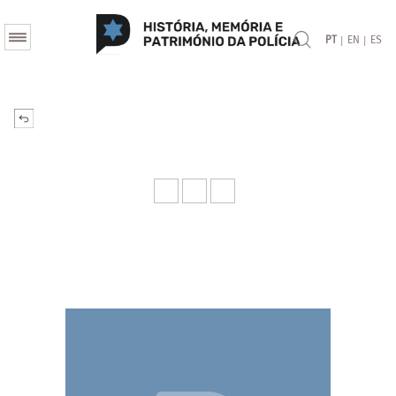
|
|
PT
EN
ES