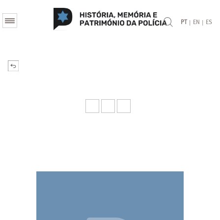
|
|
PT
EN
ES