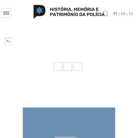
|
|
PT
EN
ES