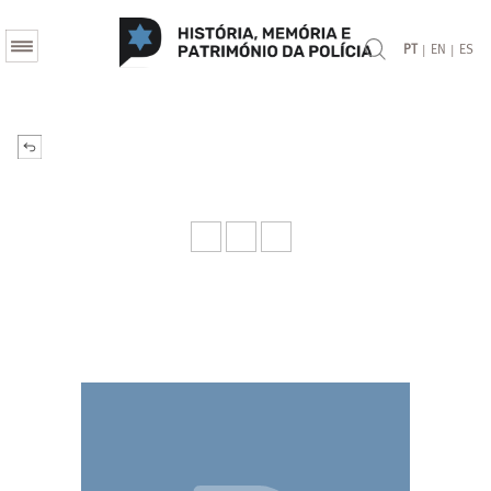
|
|
PT
EN
ES