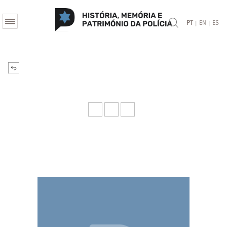
|
|
PT
EN
ES