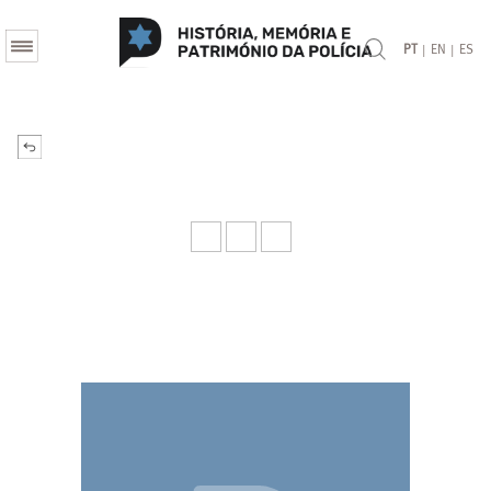
|
|
PT
EN
ES