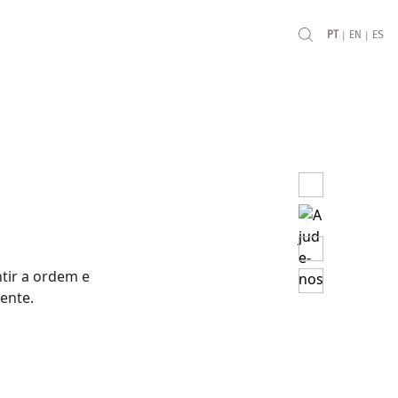
|
|
PT
EN
ES
tir a ordem e
ente.