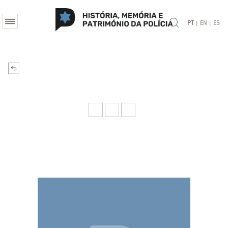
|
|
PT
EN
ES