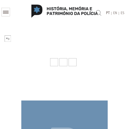
|
|
PT
EN
ES