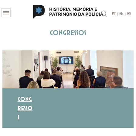
|
|
PT
EN
ES
Congressos
CONG
RESSO
S